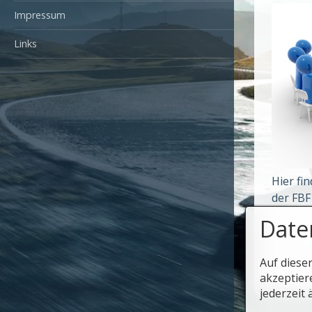
Impressum
Links
Hier fi
der FB
Date
Auf diese
akzeptier
jederzeit 