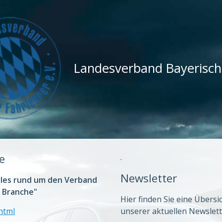
Landesverband Bayerische
e
.
Newsletter
lles rund um den Verband
e Branche"
Hier finden Sie eine Übersi
html
unserer aktuellen Newslett