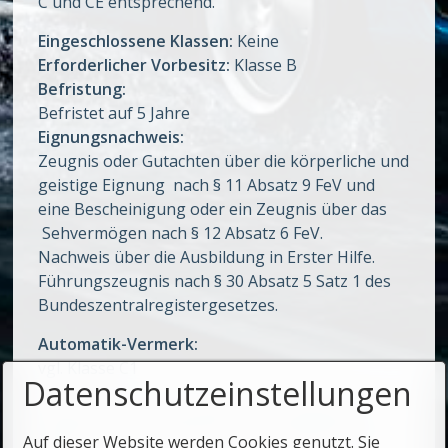
C und CE entsprechend.
Eingeschlossene Klassen:
Keine
Erforderlicher Vorbesitz:
Klasse B
Befristung:
Befristet auf 5 Jahre
Eignungsnachweis:
Zeugnis oder Gutachten über die körperliche und
geistige Eignung nach § 11 Absatz 9 FeV und
eine Bescheinigung oder ein Zeugnis über das
Sehvermögen nach § 12 Absatz 6 FeV.
Nachweis über die Ausbildung in Erster Hilfe.
Führungszeugnis nach § 30 Absatz 5 Satz 1 des
Bundeszentralregistergesetzes.
Automatik-Vermerk:
vgl. Klasse C1
Datenschutzeinstellungen
Quelle: FeV vom 13.12.2010 (BGBl. Nr. 65, S. 1980), zuletzt
geändert durch Verordnung vom 21.12.2016 (BGBl Nr. 64, S.
Auf dieser Website werden Cookies genutzt. Sie