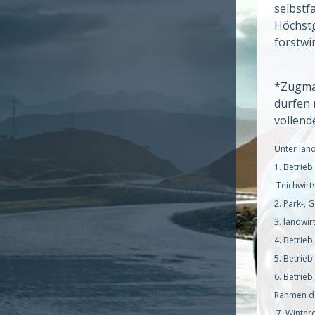
selbstf
Höchstg
forstwi
*Zugmas
dürfen 
volle
Unter land
1. Betrie
Teichwirt
2. Park-, 
3. landwi
4. Betrie
5. Betrie
6. Betrie
Rahmen de
7. Winter