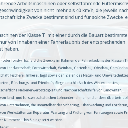
ahrende Arbeitsmaschinen oder selbstfahrende Futtermisch
eschwindigkeit von nicht mehr als 40 km/h, die jeweils nac
rtschaftliche Zwecke bestimmt sind und für solche Zwecke 
chinen der Klasse T mit einer durch die Bauart bestimmte
nur von Inhabern einer Fahrerlaubnis der entsprechenden K
ndet haben.
- oder forstwirtschaftliche Zwecke im Rahmen der Fahrerlaubnis der Klassen T u
b von Landwirtschaft, Forstwirtschaft, Weinbau, Gartenbau, Obstbau, Gemüsebau,
schaft, Fischerei, Imkerei, Jagd sowie den Zielen des Natur- und Umweltschutz
Garten-, Böschungs- und Friedhofspflege einschließlich des Winterdienstes,
rtschaftliche Nebenerwerbstätigkeit und Nachbarschaftshilfe von Landwirten,
b von land- und forstwirtschaftlichen Lohnunternehmen und andere überbetrie
b von Unternehmen, die unmittelbar der Sicherung, Überwachung und Förderun
b von Werkstätten zur Reparatur, Wartung und Prüfung von Fahrzeugen sowie Pro
r Nummern 1 bis 5 eingesetzt werden.
dienst